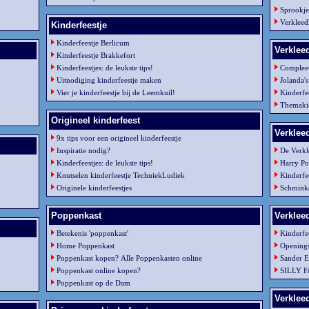
Sprookje
Verkleed
Kinderfeestje
Kinderfeestje Berlicum
Verklee
Kinderfeestje Brakkefort
Kinderfeestjes: de leukste tips!
Compleet 
Uitnodiging kinderfeestje maken
Jolanda'
Vier je kinderfeestje bij de Leemkuil!
Kinderfe
Themakis
Origineel kinderfeest
Verklee
9x tips voor een origineel kinderfeestje
Inspiratie nodig?
De Verk
Kinderfeestjes: de leukste tips!
Harry Po
Knutselen kinderfeestje TechniekLudiek
Kinderfe
Originele kinderfeestjes
Schminke
Poppenkast
Verklee
Betekenis 'poppenkast'
Kinderfe
Home Poppenkast
Openings
Poppenkast kopen? Alle Poppenkasten online
Sander E
Poppenkast online kopen?
SILLY 
Poppenkast op de Dam
Verklee