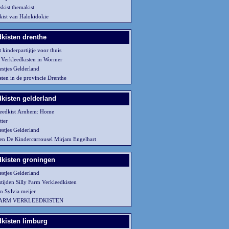
skist themakist
kist van Halokidokie
dkisten drenthe
kinderpartijtje voor thuis
s Verkleedkisten in Wormer
estjes Gelderland
ten in de provincie Drenthe
dkisten gelderland
leedkist Arnhem: Home
tter
estjes Gelderland
n De Kindercarrousel Mirjam Engelhart
dkisten groningen
estjes Gelderland
tijden Silly Farm Verkleedkisten
n Sylvia meijer
FARM VERKLEEDKISTEN
dkisten limburg