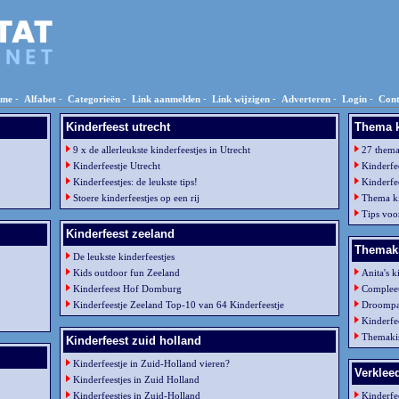
me
-
Alfabet
-
Categorieën
-
Link aanmelden
-
Link wijzigen
-
Adverteren
-
Login
-
Cont
Kinderfeest utrecht
Thema k
9 x de allerleukste kinderfeestjes in Utrecht
27 thema'
Kinderfeestje Utrecht
Kinderfe
Kinderfeestjes: de leukste tips!
Kinderfee
Stoere kinderfeestjes op een rij
Thema ki
Tips voo
Kinderfeest zeeland
Themak
De leukste kinderfeestjes
Kids outdoor fun Zeeland
Anita's 
Kinderfeest Hof Domburg
Compleet
Kinderfeestje Zeeland Top-10 van 64 Kinderfeestje
Droompar
Kinderfe
Themakis
Kinderfeest zuid holland
Kinderfeestje in Zuid-Holland vieren?
Verklee
Kinderfeestjes in Zuid Holland
Kinderfeestjes in Zuid-Holland
Kinderfe