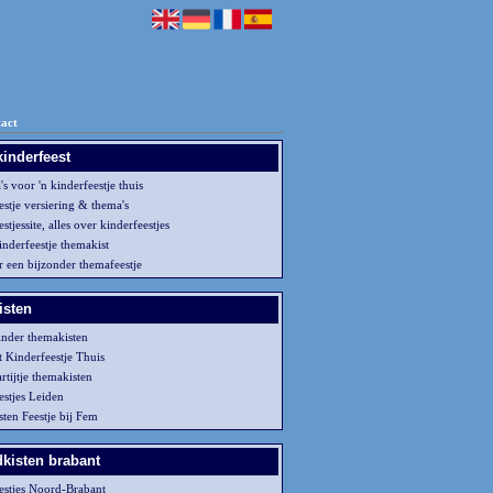
act
inderfeest
s voor 'n kinderfeestje thuis
estje versiering & thema's
stjessite, alles over kinderfeestjes
nderfeestje themakist
r een bijzonder themafeestje
isten
kinder themakisten
 Kinderfeestje Thuis
tijtje themakisten
estjes Leiden
ten Feestje bij Fem
dkisten brabant
estjes Noord-Brabant